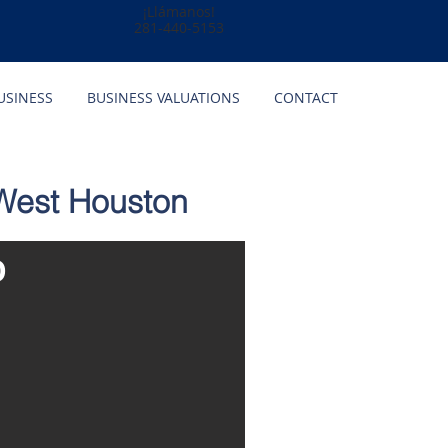
¡Llámanos!
281-440-5153
USINESS
BUSINESS VALUATIONS
CONTACT
 West Houston
O