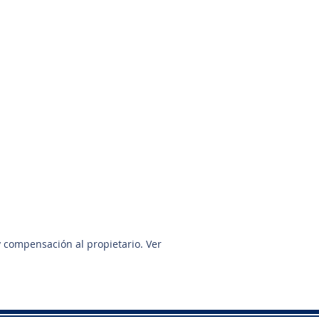
Ron Spolane
713-854-3481
y compensación al propietario. Ver