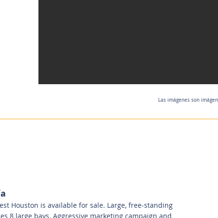
Las imágenes son imágenes
ía
st Houston is available for sale. Large, free-standing
ludes 8 large bays. Aggressive marketing campaign and