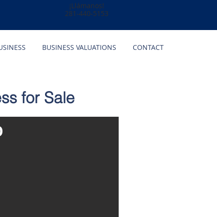
¡Llámanos!
281-440-5153
USINESS
BUSINESS VALUATIONS
CONTACT
s for Sale
O