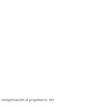
David Quintanilla
281-440-5153
y compensación al propietario. Ver