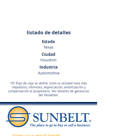
Ken Teusink
281-440-5153
kteusink@sunbelttexas.com
listado de detalles
Estado
Texas
Ciudad
Houston
Industria
Automotive
*El flujo de caja se define como la utilidad neta más
impuestos, intereses, depreciación, amortización y
compensación al propietario. Ver detalles de ganancias
del Vendedor.