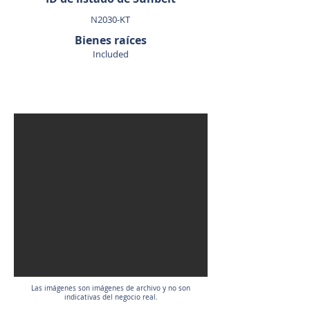
N2030-KT
Bienes raíces
Included
VENDIDO
Las imágenes son imágenes de archivo y no son
indicativas del negocio real.