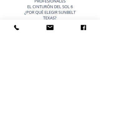
PROFESIONALES
EL CINTURÓN DEL SOL 6
¿POR QUÉ ELEGIR SUNBELT
TEXAS?
BLOG
VENDER UN NEGOCIO ATAJOS
LISTA TU NEGOCIO EN VENTA
VENDER UN NEGOCIO
ESTRATEGIA DE 9 PASOS PARA VENDER UN
NEGOCIO
VALORACIÓN DE NEGOCIOS
PRECIO PARA UNA PEQUEÑA EMPRESA
TIPOS DE VALORACIONES DE NEGOCIOS
VENDER UN BLOG EMPRESARIAL
COMPRAR UN NEGOCIO ATAJOS
NEGOCIOS ACTUALES EN VENTA
COMPRAR UN NEGOCIO