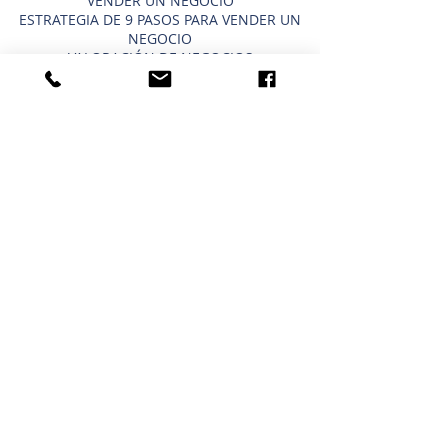
VENDER UN NEGOCIO
ESTRATEGIA DE 9 PASOS PARA VENDER UN
NEGOCIO
VALORACIÓN DE NEGOCIOS
PRECIO PARA UNA PEQUEÑA EMPRESA
TIPOS DE VALORACIONES DE NEGOCIOS
VENDER UN BLOG EMPRESARIAL
COMPRAR UN NEGOCIO ATAJOS
NEGOCIOS ACTUALES EN VENTA
COMPRAR UN NEGOCIO
CRONOGRAMA PARA COMPRAR UN
NEGOCIO
LO QUE COMPRA UN COMPRADOR
IMPORTANCIA DE LA CONFIDENCIALIDAD
USAR UN 401K/IRA PARA COMPRAR UN
NEGOCIO
COMPRAR UN BLOG EMPRESARIAL
HOUSTON - NORTE