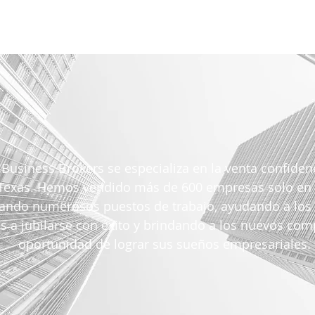
 Business Brokers se especializa en la venta confide
Texas. Hemos vendido más de 600 empresas solo en e
ando numerosos puestos de trabajo, ayudando a los 
 a jubilarse con éxito y brindando a los nuevos com
oportunidad de lograr sus sueños empresariales.