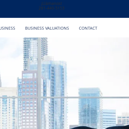
¡Llámanos!
281-440-5153
USINESS
BUSINESS VALUATIONS
CONTACT