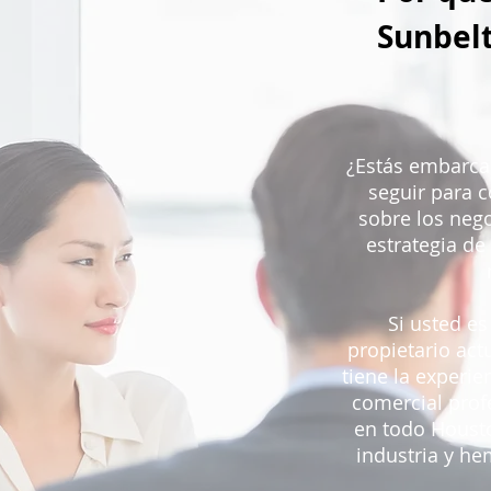
Sunbelt
¿Estás embarca
seguir para 
sobre los nego
estrategia de
Si usted e
propietario act
tiene la experie
comercial prof
en todo Housto
industria y he