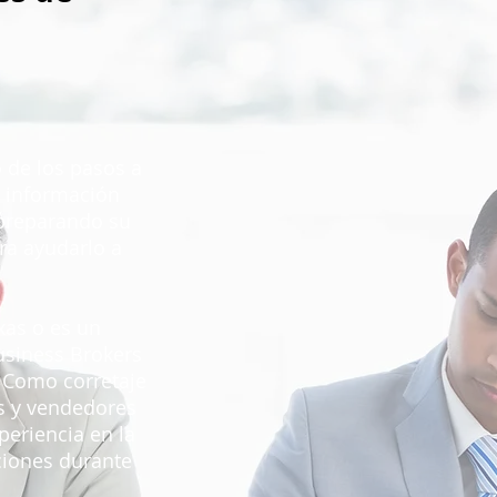
 de los pasos a
s información
 preparando su
ra ayudarlo a
.
xas o es un
usiness Brokers
. Como corretaje
s y vendedores
eriencia en la
ciones durante