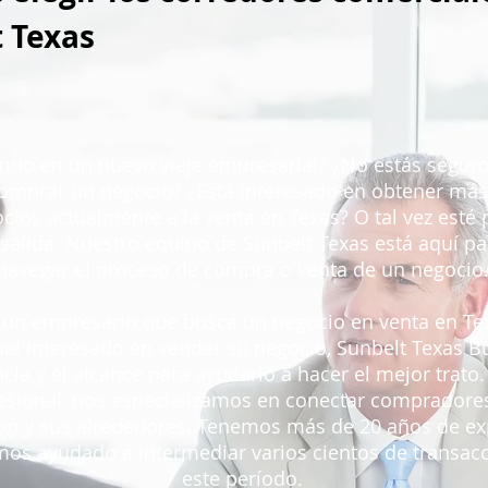
 Texas
ndo en un nuevo viaje empresarial? ¿No estás seguro
comprar un negocio? ¿Está interesado en obtener má
cios actualmente a la venta en Texas? O tal vez esté
 salida. Nuestro equipo de Sunbelt Texas está aquí pa
navegar el proceso de compra o venta de un negocio
s un empresario que busca un negocio en venta en Te
ual interesado en vender su negocio, Sunbelt Texas B
ncia y el alcance para ayudarlo a hacer el mejor trato
esional, nos especializamos en conectar compradore
n y sus alrededores. Tenemos más de 20 años de exp
mos ayudado a intermediar varios cientos de transac
este período.