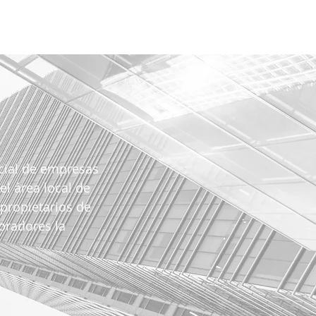
ncial de empresas
l área local de
propietarios de
pradores la