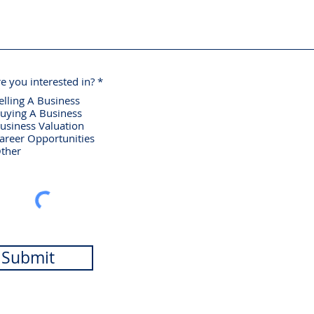
O
e you interested in?
*
b
elling A Business
l
i
uying A Business
g
usiness Valuation
a
areer Opportunities
t
ther
o
r
i
o
Submit