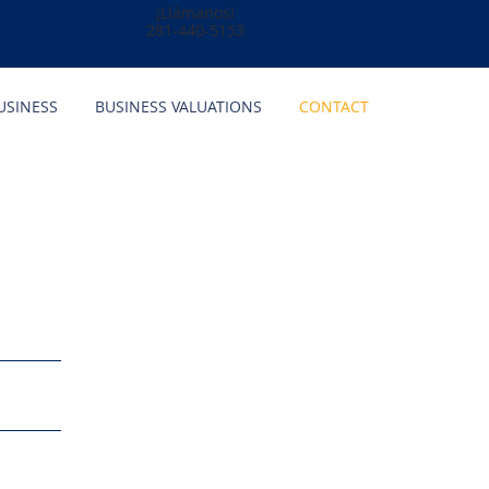
¡Llámanos!
281-440-5153
USINESS
BUSINESS VALUATIONS
CONTACT