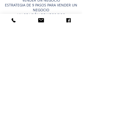
VENDER UN NEGOCIO
ESTRATEGIA DE 9 PASOS PARA VENDER UN
NEGOCIO
VALORACIÓN DE NEGOCIOS
PRECIO PARA UNA PEQUEÑA EMPRESA
TIPOS DE VALORACIONES DE NEGOCIOS
VENDER UN BLOG EMPRESARIAL
COMPRAR UN NEGOCIO ATAJOS
NEGOCIOS ACTUALES EN VENTA
COMPRAR UN NEGOCIO
CRONOGRAMA PARA COMPRAR UN
NEGOCIO
LO QUE COMPRA UN COMPRADOR
IMPORTANCIA DE LA CONFIDENCIALIDAD
USAR UN 401K/IRA PARA COMPRAR UN
NEGOCIO
COMPRAR UN BLOG EMPRESARIAL
HOUSTON - NORTE