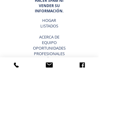
HACER SPAM NI
VENDER SU
INFORMACIÓN.
HOGAR
LISTADOS
ACERCA DE
EQUIPO
OPORTUNIDADES
PROFESIONALES
EL CINTURÓN DEL SOL 6
¿POR QUÉ ELEGIR SUNBELT
TEXAS?
BLOG
VENDER UN NEGOCIO ATAJOS
LISTA TU NEGOCIO EN VENTA
VENDER UN NEGOCIO
ESTRATEGIA DE 9 PASOS PARA VENDER UN
NEGOCIO
VALORACIÓN DE NEGOCIOS
PRECIO PARA UNA PEQUEÑA EMPRESA