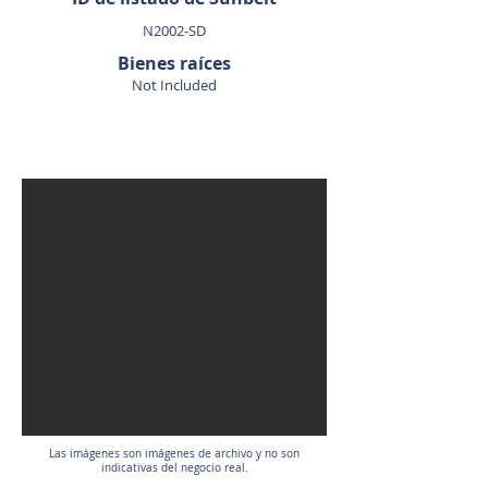
N2002-SD
Bienes raíces
Not Included
VENDIDO
Las imágenes son imágenes de archivo y no son
indicativas del negocio real.