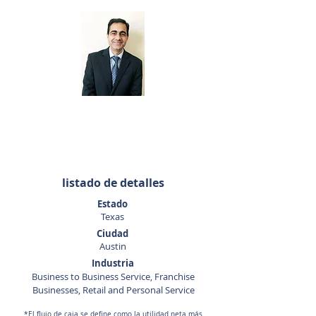
Sunny Datta
832-712-4162
sdatta@sunbelttexas.com
listado de detalles
Estado
Texas
Ciudad
Austin
Industria
Business to Business Service, Franchise
Businesses, Retail and Personal Service
*El flujo de caja se define como la utilidad neta más