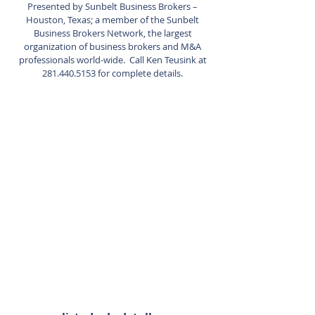
Presented by Sunbelt Business Brokers –
Houston, Texas; a member of the Sunbelt
Business Brokers Network, the largest
organization of business brokers and M&A
professionals world-wide. Call Ken Teusink at
281.440.5153
for complete details.
Agente de listado
Kenneth
Teusink
281-440-5153