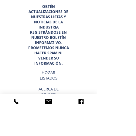
OBTÉN
ACTUALIZACIONES DE
NUESTRAS LISTAS Y
NOTICIAS DE LA
INDUSTRIA
REGISTRÁNDOSE EN
NUESTRO BOLETÍN
INFORMATIVO.
PROMETEMOS NUNCA
HACER SPAM NI
VENDER SU
INFORMACIÓN.
HOGAR
LISTADOS
ACERCA DE
EQUIPO
OPORTUNIDADES
PROFESIONALES
EL CINTURÓN DEL SOL 6
¿POR QUÉ ELEGIR SUNBELT
TEXAS?
BLOG