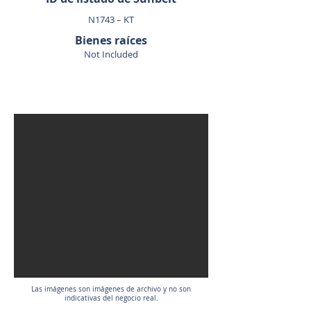
N1743 – KT
Bienes raíces
Not Included
VENDIDO
Las imágenes son imágenes de archivo y no son
indicativas del negocio real.