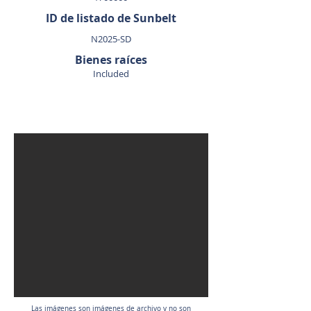
ID de listado de Sunbelt
N2025-SD
Bienes raíces
Included
VENDIDO
Las imágenes son imágenes de archivo y no son