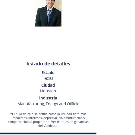
Sunny Datta
281-440-5153
sdatta@sunbelttexas.com
listado de detalles
Estado
Texas
Ciudad
Houston
Industria
Manufacturing, Energy and Oilfield
*El flujo de caja se define como la utilidad neta más
impuestos, intereses, depreciación, amortización y
compensación al propietario. Ver detalles de ganancias
del Vendedor.