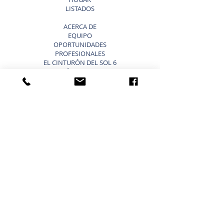
LISTADOS
ACERCA DE
EQUIPO
OPORTUNIDADES
PROFESIONALES
EL CINTURÓN DEL SOL 6
¿POR QUÉ ELEGIR SUNBELT
TEXAS?
BLOG
VENDER UN NEGOCIO ATAJOS
LISTA TU NEGOCIO EN VENTA
VENDER UN NEGOCIO
ESTRATEGIA DE 9 PASOS PARA VENDER UN
NEGOCIO
VALORACIÓN DE NEGOCIOS
PRECIO PARA UNA PEQUEÑA EMPRESA
TIPOS DE VALORACIONES DE NEGOCIOS
VENDER UN BLOG EMPRESARIAL