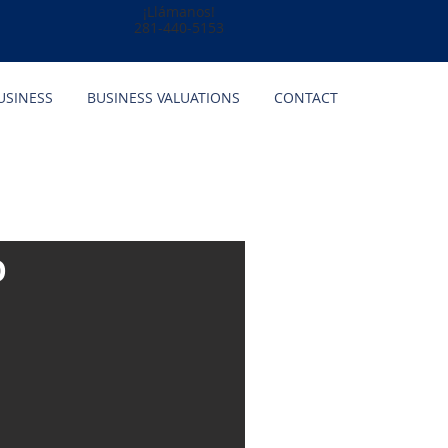
¡Llámanos!
281-440-5153
USINESS
BUSINESS VALUATIONS
CONTACT
O