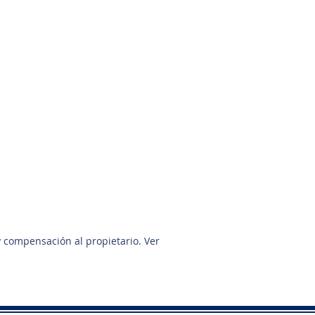
713-269-4959
y compensación al propietario. Ver