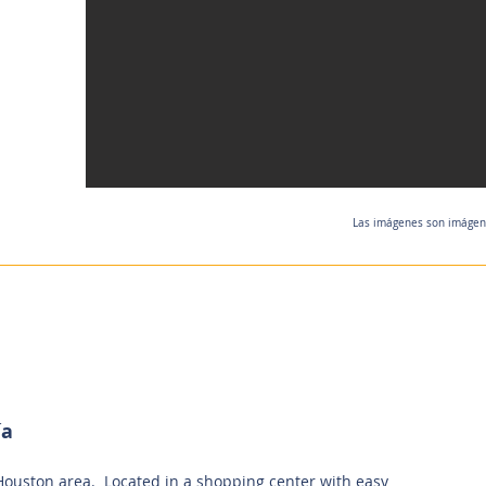
Las imágenes son imágenes
ía
 Houston area. Located in a shopping center with easy