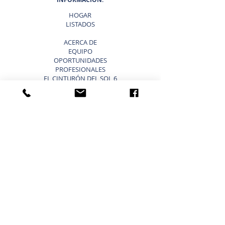
HOGAR
LISTADOS
ACERCA DE
EQUIPO
OPORTUNIDADES
PROFESIONALES
EL CINTURÓN DEL SOL 6
¿POR QUÉ ELEGIR SUNBELT
TEXAS?
BLOG
VENDER UN NEGOCIO ATAJOS
LISTA TU NEGOCIO EN VENTA
VENDER UN NEGOCIO
ESTRATEGIA DE 9 PASOS PARA VENDER UN
NEGOCIO
VALORACIÓN DE NEGOCIOS
PRECIO PARA UNA PEQUEÑA EMPRESA
TIPOS DE VALORACIONES DE NEGOCIOS