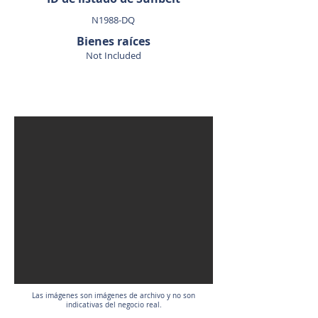
N1988-DQ
Bienes raíces
Not Included
VENDIDO
Las imágenes son imágenes de archivo y no son
indicativas del negocio real.