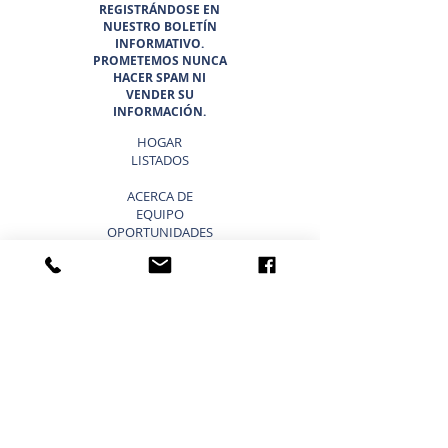
REGISTRÁNDOSE EN
NUESTRO BOLETÍN
INFORMATIVO.
PROMETEMOS NUNCA
HACER SPAM NI
VENDER SU
INFORMACIÓN.
HOGAR
LISTADOS
ACERCA DE
EQUIPO
OPORTUNIDADES
PROFESIONALES
EL CINTURÓN DEL SOL 6
¿POR QUÉ ELEGIR SUNBELT
TEXAS?
BLOG
VENDER UN NEGOCIO ATAJOS
LISTA TU NEGOCIO EN VENTA
VENDER UN NEGOCIO