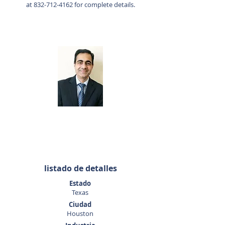
at
832-712-4162
for complete details.
Agente de listado
Sunny Datta
832-712-4162
sdatta@sunbelttexas.com
listado de detalles
Estado
Texas
Ciudad
Houston