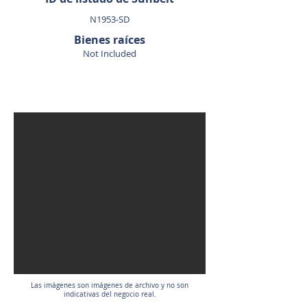
N1953-SD
Bienes raíces
Not Included
VENDIDO
Las imágenes son imágenes de archivo y no son
indicativas del negocio real.