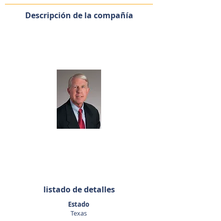
Descripción de la compañía
Agente de listado
Ken Teusink
281-440-5153
kteusink@sunbelttexas.com
listado de detalles
Estado
Texas