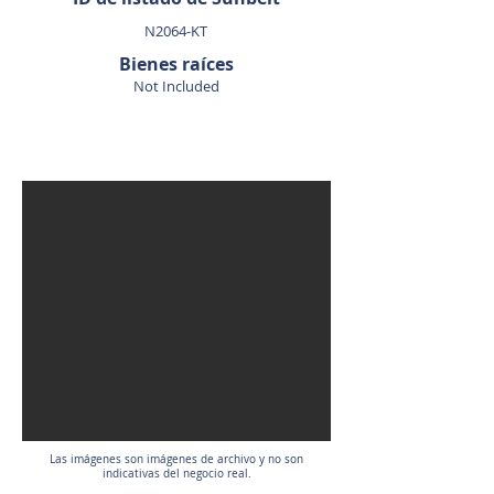
N2064-KT
Bienes raíces
Not Included
VENDIDO
Las imágenes son imágenes de archivo y no son
indicativas del negocio real.