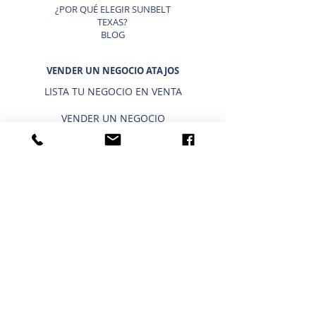
¿POR QUÉ ELEGIR SUNBELT
TEXAS?
BLOG
VENDER UN NEGOCIO ATAJOS
LISTA TU NEGOCIO EN VENTA
VENDER UN NEGOCIO
ESTRATEGIA DE 9 PASOS PARA VENDER UN
NEGOCIO
VALORACIÓN DE NEGOCIOS
PRECIO PARA UNA PEQUEÑA EMPRESA
TIPOS DE VALORACIONES DE NEGOCIOS
VENDER UN BLOG EMPRESARIAL
COMPRAR UN NEGOCIO ATAJOS
NEGOCIOS ACTUALES EN VENTA
COMPRAR UN NEGOCIO
CRONOGRAMA PARA COMPRAR UN