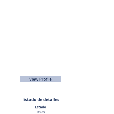
Agente de listado
713-269-4959
View Profile
listado de detalles
Estado
Texas