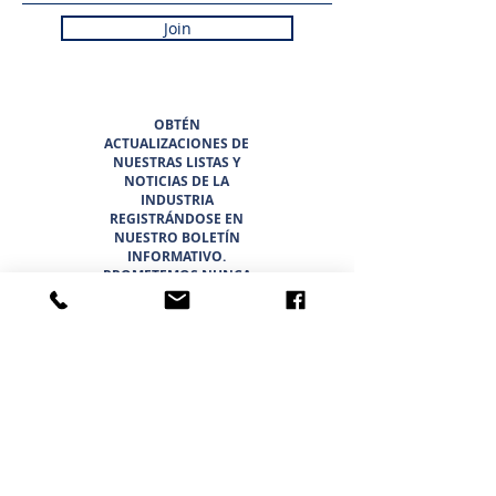
Join
OBTÉN
ACTUALIZACIONES DE
NUESTRAS LISTAS Y
NOTICIAS DE LA
INDUSTRIA
REGISTRÁNDOSE EN
NUESTRO BOLETÍN
INFORMATIVO.
PROMETEMOS NUNCA
HACER SPAM NI
VENDER SU
INFORMACIÓN.
HOGAR
LISTADOS
ACERCA DE
EQUIPO
OPORTUNIDADES
PROFESIONALES