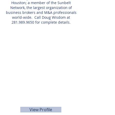
Houston; a member of the Sunbelt
Network, the largest organization of
business brokers and M&A professionals
world-wide. Call Doug Wisdom at
281.989.9650
for complete details.
Agente de listado
Doug
Wisdom
281-989-9650
View Profile