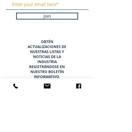
Join
OBTÉN
ACTUALIZACIONES DE
NUESTRAS LISTAS Y
NOTICIAS DE LA
INDUSTRIA
REGISTRÁNDOSE EN
NUESTRO BOLETÍN
INFORMATIVO.
PROMETEMOS NUNCA
HACER SPAM NI
VENDER SU
INFORMACIÓN.
HOGAR
LISTADOS
ACERCA DE
EQUIPO