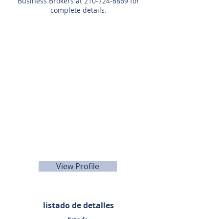
Business Brokers at
210-724-6869
for
complete details.
Agente de listado
Greg Pfeiffer
210-222-9400
View Profile
listado de detalles