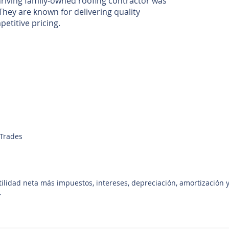
hriving family-owned roofing contractor was
They are known for delivering quality
titive pricing.
 Trades
utilidad neta más impuestos, intereses, depreciación, amortización 
.