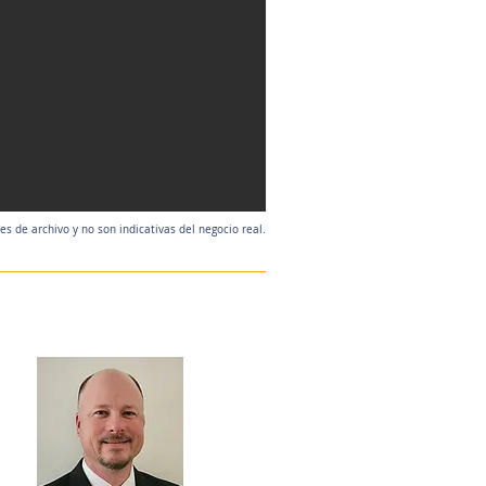
 de archivo y no son indicativas del negocio real.
Agente de listado