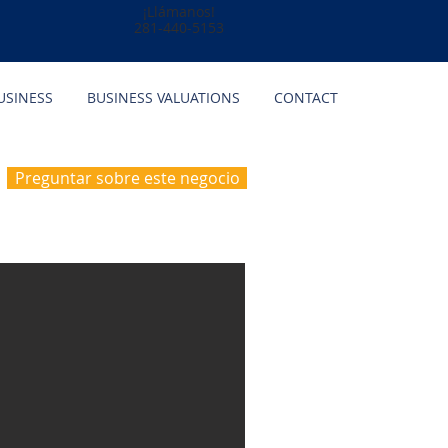
¡Llámanos!
281-440-5153
USINESS
BUSINESS VALUATIONS
CONTACT
Preguntar sobre este negocio