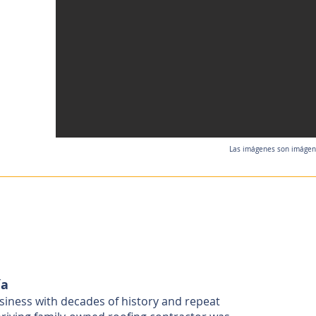
Las imágenes son imágenes
ía
siness with decades of history and repeat