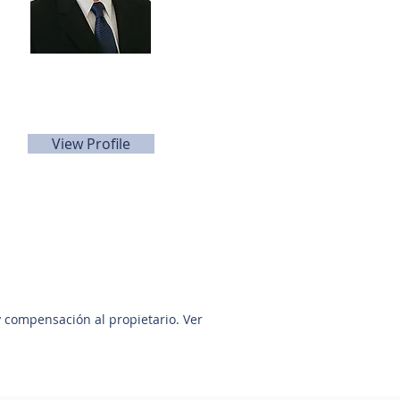
Keith Young
281-705-5566
kyoung@sunbelttexas.com
View Profile
y compensación al propietario. Ver