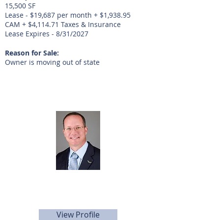
15,500 SF
Lease - $19,687 per month + $1,938.95
CAM + $4,114.71 Taxes & Insurance
Lease Expires - 8/31/2027
Reason for Sale:
Owner is moving out of state
Agente de listado
Dan Altom
281-440-5153
daltom@sunbelttexas.com
View Profile