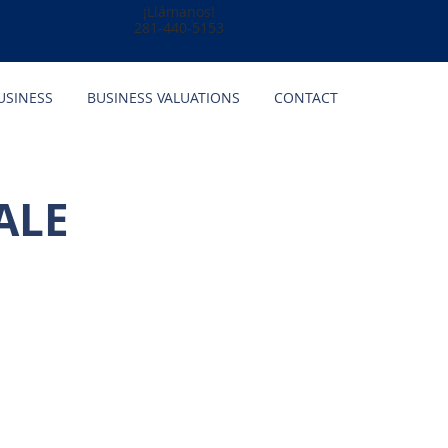
¡Llámanos!
281-440-5153
USINESS
BUSINESS VALUATIONS
CONTACT
ALE