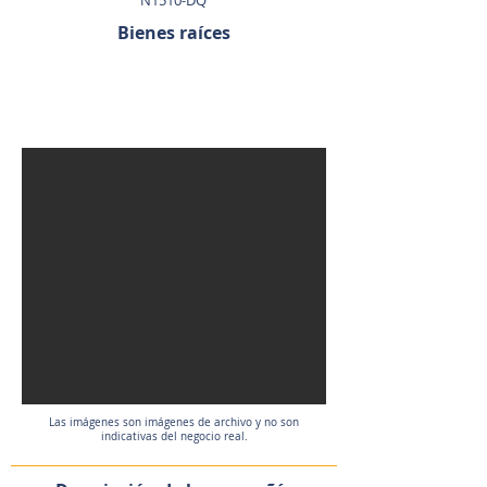
N1510-DQ
Bienes raíces
VENDIDO
Las imágenes son imágenes de archivo y no son
indicativas del negocio real.