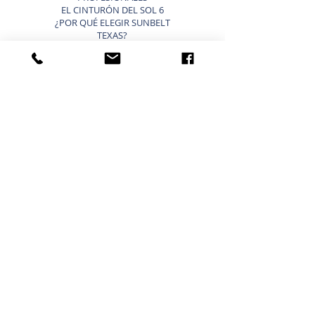
EL CINTURÓN DEL SOL 6
¿POR QUÉ ELEGIR SUNBELT
TEXAS?
BLOG
VENDER UN NEGOCIO ATAJOS
LISTA TU NEGOCIO EN VENTA
VENDER UN NEGOCIO
ESTRATEGIA DE 9 PASOS PARA VENDER UN
NEGOCIO
VALORACIÓN DE NEGOCIOS
PRECIO PARA UNA PEQUEÑA EMPRESA
TIPOS DE VALORACIONES DE NEGOCIOS
VENDER UN BLOG EMPRESARIAL
COMPRAR UN NEGOCIO ATAJOS
NEGOCIOS ACTUALES EN VENTA
COMPRAR UN NEGOCIO