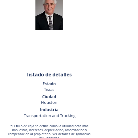
George
Moncada
281-440-5153
gmoncada@sunbelttexas.com
listado de detalles
Estado
Texas
Ciudad
Houston
Industria
Transportation and Trucking
*El flujo de caja se define como la utilidad neta más
impuestos, intereses, depreciación, amortización y
compensación al propietario. Ver detalles de ganancias