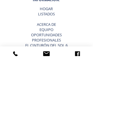
HOGAR
LISTADOS
ACERCA DE
EQUIPO
OPORTUNIDADES
PROFESIONALES
EL CINTURÓN DEL SOL 6
¿POR QUÉ ELEGIR SUNBELT
TEXAS?
BLOG
VENDER UN NEGOCIO ATAJOS
LISTA TU NEGOCIO EN VENTA
VENDER UN NEGOCIO
ESTRATEGIA DE 9 PASOS PARA VENDER UN
NEGOCIO
VALORACIÓN DE NEGOCIOS
PRECIO PARA UNA PEQUEÑA EMPRESA
TIPOS DE VALORACIONES DE NEGOCIOS