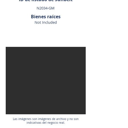
N2034-GM
Bienes raíces
Not Included
VENDIDO
Las imágenes son imágenes de archivo y no son
indicativas del negocio real.