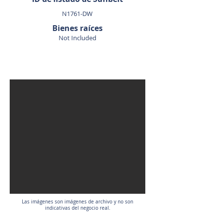
N1761-DW
Bienes raíces
Not Included
VENDIDO
Las imágenes son imágenes de archivo y no son
indicativas del negocio real.