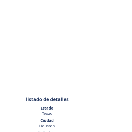
Agente de listado
Doug
Wisdom
281-989-9650
listado de detalles
Estado
Texas
Ciudad
Houston