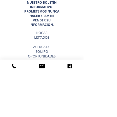
NUESTRO BOLETÍN
INFORMATIVO.
PROMETEMOS NUNCA
HACER SPAM NI
VENDER SU
INFORMACIÓN.
HOGAR
LISTADOS
ACERCA DE
EQUIPO
OPORTUNIDADES
PROFESIONALES
EL CINTURÓN DEL SOL 6
¿POR QUÉ ELEGIR SUNBELT
TEXAS?
BLOG
VENDER UN NEGOCIO ATAJOS
LISTA TU NEGOCIO EN VENTA
VENDER UN NEGOCIO
ESTRATEGIA DE 9 PASOS PARA VENDER UN