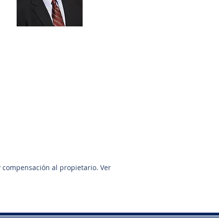
David Quintanilla
832-640-9700
dquintanilla@sunbelttexas.com
y compensación al propietario. Ver