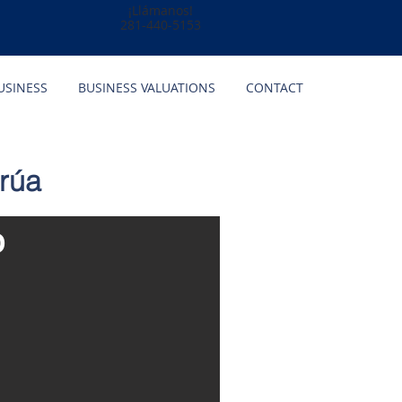
¡Llámanos!
281-440-5153
USINESS
BUSINESS VALUATIONS
CONTACT
grúa
O