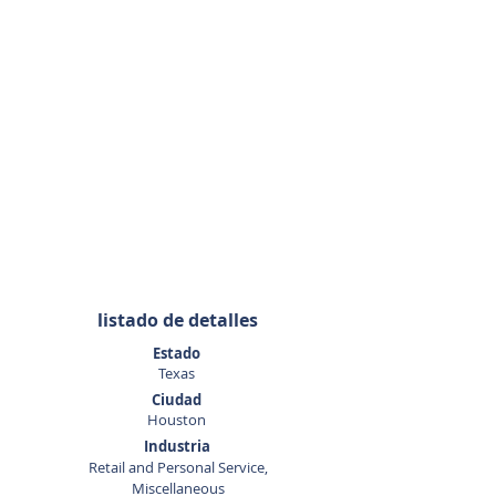
Agente de listado
David
Quintanilla
281-440-5153
listado de detalles
Estado
Texas
Ciudad
Houston
Industria
Retail and Personal Service,
Miscellaneous