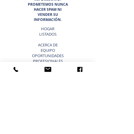
PROMETEMOS NUNCA
HACER SPAM NI
VENDER SU
INFORMACIÓN.
HOGAR
LISTADOS
ACERCA DE
EQUIPO
OPORTUNIDADES
PROFESIONALES
EL CINTURÓN DEL SOL 6
¿POR QUÉ ELEGIR SUNBELT
TEXAS?
BLOG
VENDER UN NEGOCIO ATAJOS
LISTA TU NEGOCIO EN VENTA
VENDER UN NEGOCIO
ESTRATEGIA DE 9 PASOS PARA VENDER UN
NEGOCIO