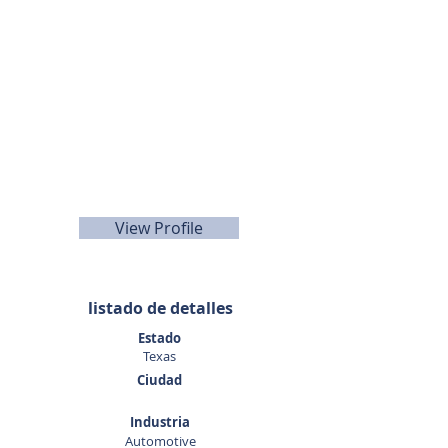
Doug
Wisdom
281-989-9650
View Profile
listado de detalles
Estado
Texas
Ciudad
Industria
Automotive