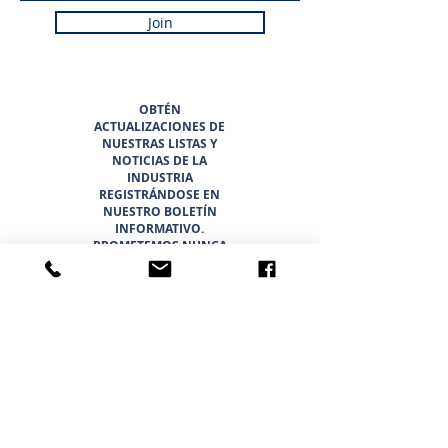
Join
OBTÉN
ACTUALIZACIONES DE
NUESTRAS LISTAS Y
NOTICIAS DE LA
INDUSTRIA
REGISTRÁNDOSE EN
NUESTRO BOLETÍN
INFORMATIVO.
PROMETEMOS NUNCA
HACER SPAM NI
VENDER SU
INFORMACIÓN.
HOGAR
LISTADOS
ACERCA DE
EQUIPO
OPORTUNIDADES
PROFESIONALES