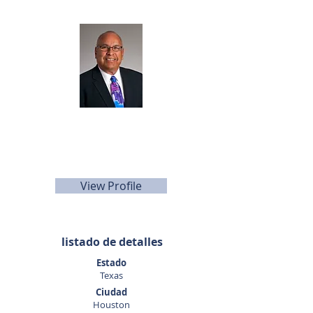
Agente de listado
David
Quintanilla
832-640-9700
dquintanilla@sunbelttexas.com
View Profile
listado de detalles
Estado
Texas
Ciudad
Houston