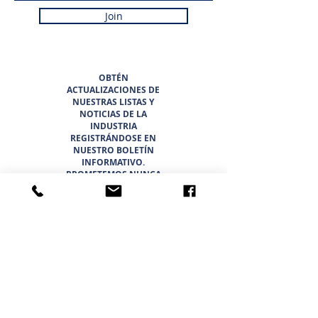
Join
OBTÉN
ACTUALIZACIONES DE
NUESTRAS LISTAS Y
NOTICIAS DE LA
INDUSTRIA
REGISTRÁNDOSE EN
NUESTRO BOLETÍN
INFORMATIVO.
PROMETEMOS NUNCA
HACER SPAM NI
VENDER SU
INFORMACIÓN.
HOGAR
LISTADOS
ACERCA DE
EQUIPO
OPORTUNIDADES
PROFESIONALES