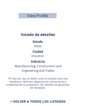
832-712-4162
sdatta@sunbelttexas.com
View Profile
listado de detalles
Estado
Texas
Ciudad
Houston
Industria
Manufacturing, Construction and
Engineering and Trades
*El flujo de caja se define como la utilidad neta más
impuestos, intereses, depreciación, amortización y
compensación al propietario. Ver detalles de ganancias
del Vendedor.
< VOLVER A TODOS LOS LISTADOS