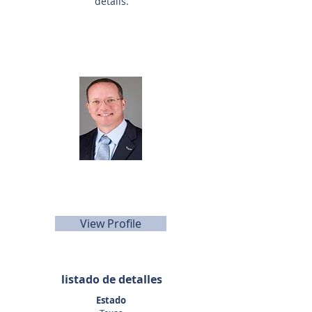
details.
Agente de listado
Dan Altom
281-440-5153
daltom@sunbelttexas.com
View Profile
listado de detalles
Estado