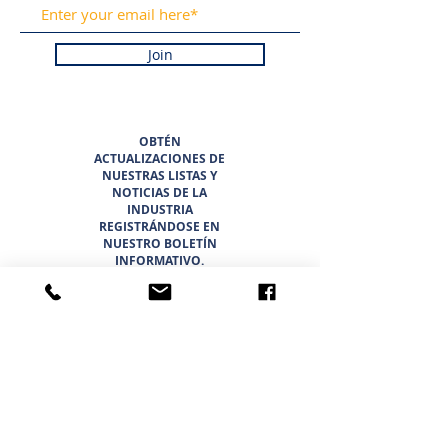
Join
OBTÉN
ACTUALIZACIONES DE
NUESTRAS LISTAS Y
NOTICIAS DE LA
INDUSTRIA
REGISTRÁNDOSE EN
NUESTRO BOLETÍN
INFORMATIVO.
PROMETEMOS NUNCA
HACER SPAM NI
VENDER SU
INFORMACIÓN.
HOGAR
LISTADOS
ACERCA DE
EQUIPO