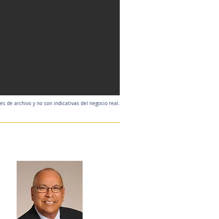
 de archivo y no son indicativas del negocio real.
Agente de listado