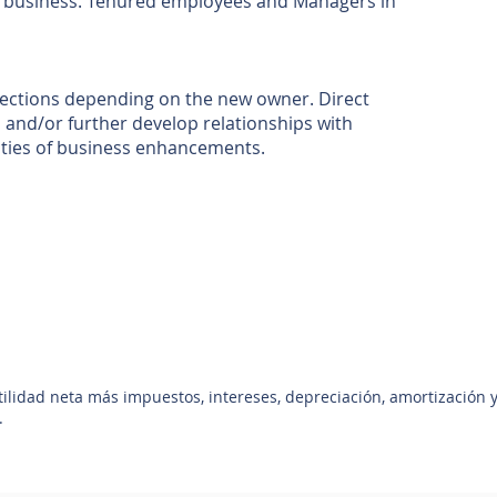
e business. Tenured employees and Managers in
rections depending on the new owner. Direct
s and/or further develop relationships with
ities of business enhancements.
utilidad neta más impuestos, intereses, depreciación, amortización 
.