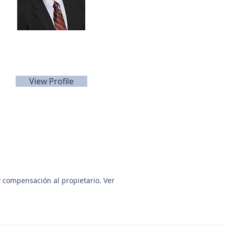
David Quintanilla
832-640-9700
dquintanilla@sunbelttexas.com
View Profile
y compensación al propietario. Ver