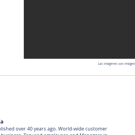
Las imágenes son imágenes
ía
ablished over 40 years ago. World-wide customer