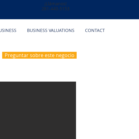
¡Llámanos!
281-440-5153
USINESS
BUSINESS VALUATIONS
CONTACT
Preguntar sobre este negocio