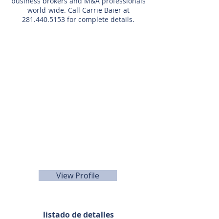
business brokers and M&A professionals
world-wide. Call Carrie Baier at
281.440.5153
for complete details.
Agente de listado
713-594-8210
View Profile
listado de detalles